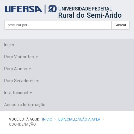
Início
UNIVERSIDADE FEDERAL
do
Rural do Semi-Árido
cabeçalho
do
Campo
Formulário
Buscar
portal
de
da
de
busca
UFERSA
Busca
Início
Para Visitantes
Para Alunos
Para Servidores
Institucional
Acesso à Informação
VOCÊ ESTÁ AQUI:
INÍCIO
ESPECIALIZAÇÃO AIAPLA
COORDENAÇÃO