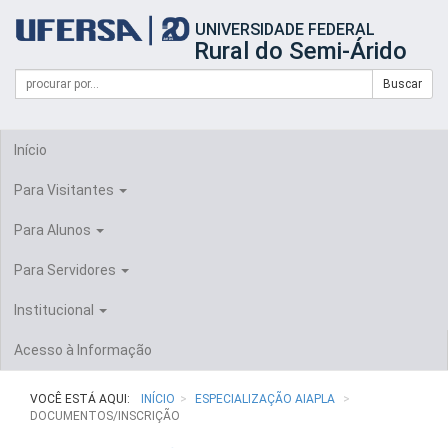
Início
UNIVERSIDADE FEDERAL
do
Rural do Semi-Árido
cabeçalho
do
Campo
Formulário
Buscar
portal
de
da
de
busca
UFERSA
Busca
Início
Para Visitantes
Para Alunos
Para Servidores
Institucional
Acesso à Informação
VOCÊ ESTÁ AQUI:
INÍCIO
ESPECIALIZAÇÃO AIAPLA
DOCUMENTOS/INSCRIÇÃO